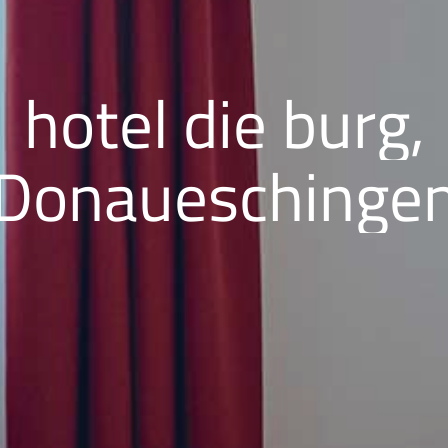
hotel die burg,
Donaueschinge