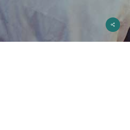
SPARTNER
Das seit 1922 inhabergeführte
Verlagshaus Busche mit Sitz in
Dortmund ist ein Medienunternehmen,