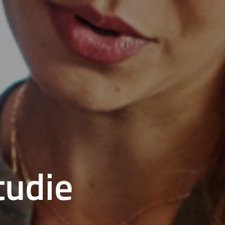
t
u
d
i
e