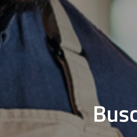
B
u
s