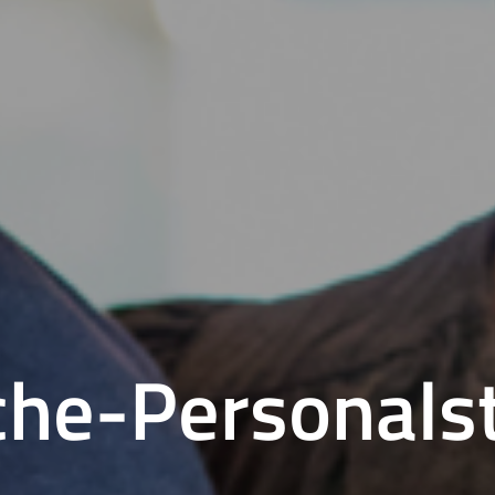
c
h
e
-
P
e
r
s
o
n
a
l
s