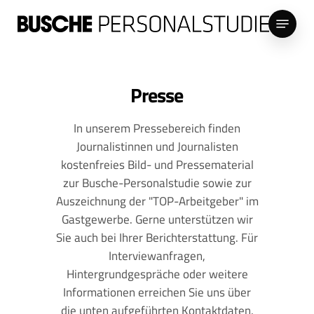
Skip
Menu
to
Close
main
Menu
content
Presse
In unserem Pressebereich finden
Journalistinnen und Journalisten
kostenfreies Bild- und Pressematerial
zur Busche-Personalstudie sowie zur
Auszeichnung der "TOP-Arbeitgeber" im
Gastgewerbe. Gerne unterstützen wir
Sie auch bei Ihrer Berichterstattung. Für
Interviewanfragen,
Hintergrundgespräche oder weitere
Informationen erreichen Sie uns über
die unten aufgeführten Kontaktdaten.